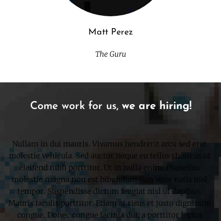
Matt Perez
The Guru
Come work for us, 
we are hiring!
Nullam in dui mauris. Vivamus hendrerit arcu sed erat 
molestie vehicula. Sed auctor neque eu tellus rhoncus ut 
eleifend nibh porttitor. Ut in nulla enim. Phasellus 
molestie magna non est bibendum non vene natis nisl 
tempor. Suspendisse dictum feugiat nisl ut dapibus. 
Mauris iaculis porttitor. Etiam at risus et justo dignissim 
congue. Donec congue lacinia dui, a porttitor lectus 