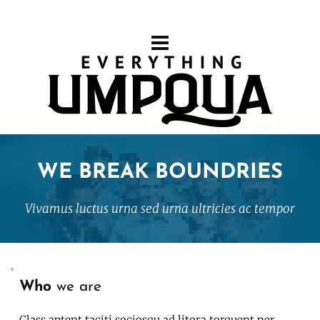
WE BREAK BOUNDRIES
Vivamus luctus urna sed urna ultricies ac tempor
Who
 we are
Class aptent taciti sociosqu ad litora torquent per 