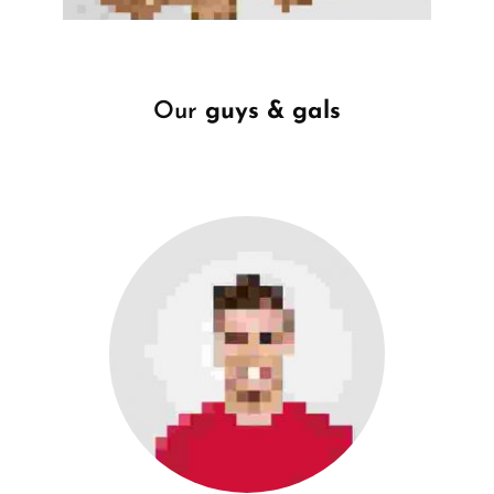
Our 
guys & gals