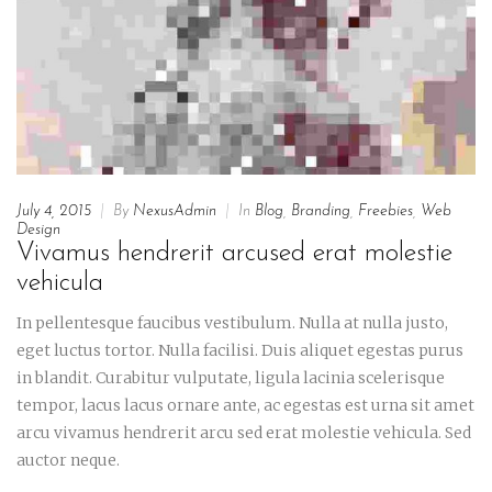
July 4, 2015
|
By
NexusAdmin
|
In
Blog
,
Branding
,
Freebies
,
Web
Design
Vivamus hendrerit arcused erat molestie
vehicula
In pellentesque faucibus vestibulum. Nulla at nulla justo,
eget luctus tortor. Nulla facilisi. Duis aliquet egestas purus
in blandit. Curabitur vulputate, ligula lacinia scelerisque
tempor, lacus lacus ornare ante, ac egestas est urna sit amet
arcu vivamus hendrerit arcu sed erat molestie vehicula. Sed
auctor neque.