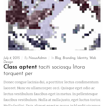
July 4, 2015
|
By
NexusAdmin
|
In
Blog
,
Branding
,
Identity
,
Web
Design
Class aptent
taciti sociosqu litora
torquent per
Donec congue lacinia dui, a porttitor lectus condimentum
laoreet. Nunc eu ullamcorper orci. Quisque eget odio ac
lectus vestibulum faucibus eget in metus. In pellentesque
faucibus vestibulum. Nulla at nulla justo, eget luctus tortor.
Nulla facilisi. Duis aliquet egestas purus in blandit vivamus