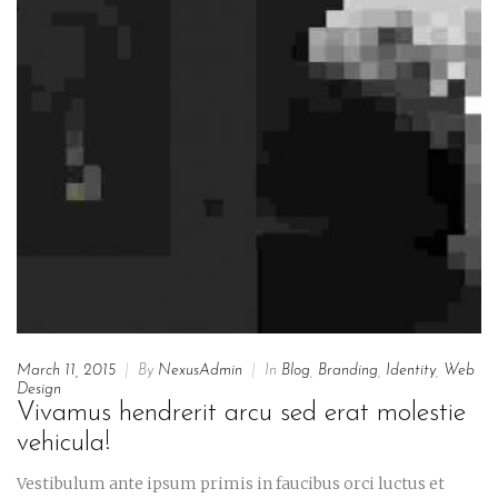
March 11, 2015
|
By
NexusAdmin
|
In
Blog
,
Branding
,
Identity
,
Web
Design
Vivamus hendrerit arcu sed erat molestie
vehicula!
Vestibulum ante ipsum primis in faucibus orci luctus et