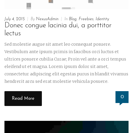
July 4, 2015
|
By
NexusAdmin
|
In
Blog
,
Freebies
,
Identity
Donec congue lacinia dui, a porttitor
lectus
Sed molestie augue sit amet leo consequat posuere.
Vestibulum ante ipsum primis in faucibus orci luctus et
ultrices posuere cubilia Curae; Proin vel ante a orci tempus
eleifend ut et magna. Lorem ipsum dolor sit amet,
consectetur adipiscing elit egestas purus in blandit vivamus
hendrerit arcu sed erat molestie vehicula posuere.
0
Read More