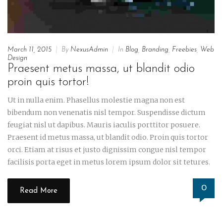
March 11, 2015
|
By
NexusAdmin
|
In
Blog
,
Branding
,
Freebies
,
Web
Design
Praesent metus massa, ut blandit odio
proin quis tortor!
Ut in nulla enim. Phasellus molestie magna non est
bibendum non venenatis nisl tempor. Suspendisse dictum
feugiat nisl ut dapibus. Mauris iaculis porttitor posuere.
Praesent id metus massa, ut blandit odio. Proin quis tortor
orci. Etiam at risus et justo dignissim congue nisl tempor
facilisis porta eget in metus lorem ipsum dolor sit tetures.
0
Read More